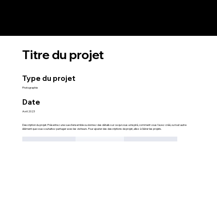
Titre du projet
Type du projet
Photographie
Date
Avril 2023
Description du projet. Présentez une vue d'ensemble ou donnez des détails sur ce qui vous a inspiré, comment vous l'avez créé, ou tout autre
élément que vous souhaitez partager avec les visiteurs. Pour ajouter des descriptions de projet, allez à Gérer les projets.